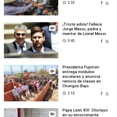
2:35
access_time
¡Triste adiós! Fallece
Jorge Messi, padre y
mentor de Lionel Messi
0:45
access_time
Presidenta Fujimori
entrega módulos
escolares y anuncia
reinicio de clases en
Chongos Bajo
2:10
access_time
Papa León XIV: Chiclayo
en su emocionante