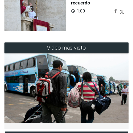
recuerdo
1:00
access_time
Video más visto