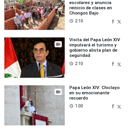
escolares y anuncia
reinicio de clases en
Chongos Bajo
2:10
access_time
Visita del Papa León XIV
impulsará el turismo y
gobierno alista plan de
seguridad
2:10
access_time
Papa León XIV: Chiclayo
en su emocionante
recuerdo
1:00
access_time