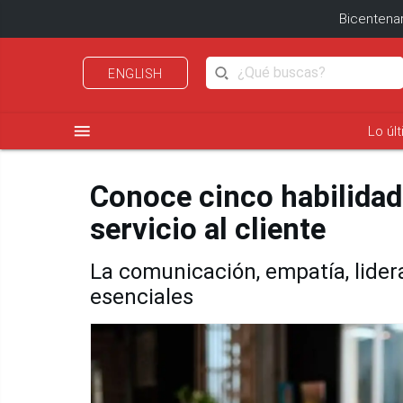
Bicentenar
ENGLISH
menu
Lo úl
Conoce cinco habilidad
servicio al cliente
La comunicación, empatía, lide
esenciales