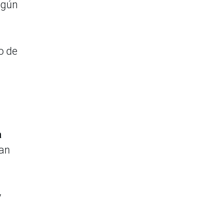
egún
o de
a
man
y