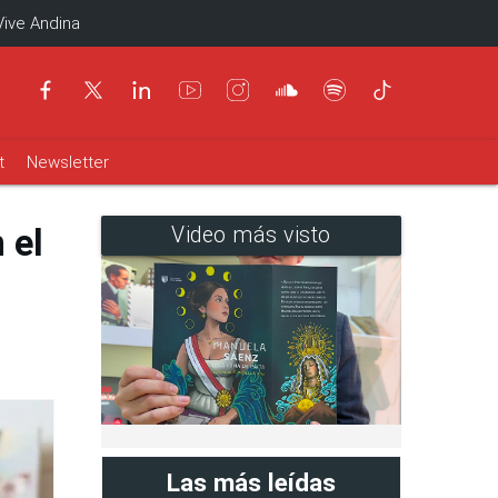
Vive Andina
t
Newsletter
 el
Video más visto
Las más leídas