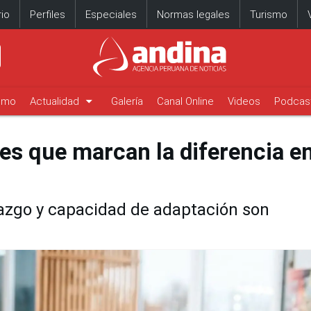
io
Perfiles
Especiales
Normas legales
Turismo
arrow_drop_down
timo
Actualidad
Galería
Canal Online
Videos
Podcas
es que marcan la diferencia en
razgo y capacidad de adaptación son