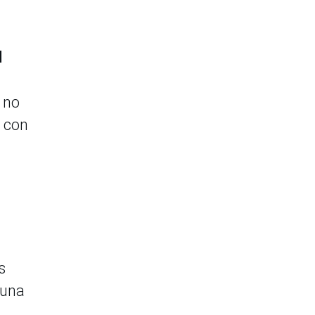
d
 no
n con
s
 una