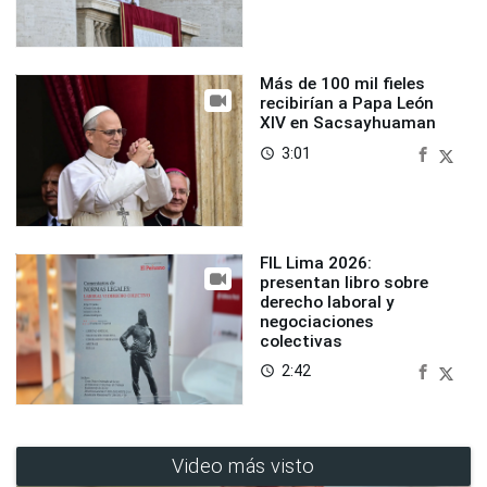
Más de 100 mil fieles
recibirían a Papa León
XIV en Sacsayhuaman
3:01
access_time
FIL Lima 2026:
presentan libro sobre
derecho laboral y
negociaciones
colectivas
2:42
access_time
Video más visto