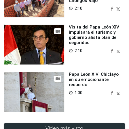
Chongos Bajo
2:10
access_time
Visita del Papa León XIV
impulsará el turismo y
gobierno alista plan de
seguridad
2:10
access_time
Papa León XIV: Chiclayo
en su emocionante
recuerdo
1:00
access_time
Video más visto