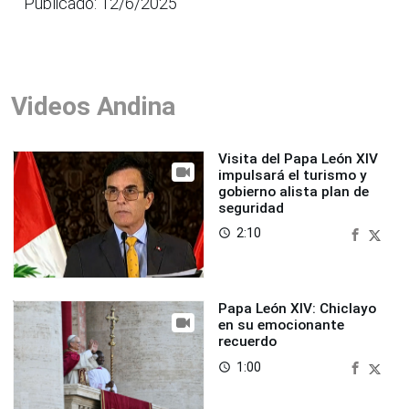
Publicado: 12/6/2025
Videos Andina
Visita del Papa León XIV
impulsará el turismo y
gobierno alista plan de
seguridad
2:10
access_time
Papa León XIV: Chiclayo
en su emocionante
recuerdo
1:00
access_time