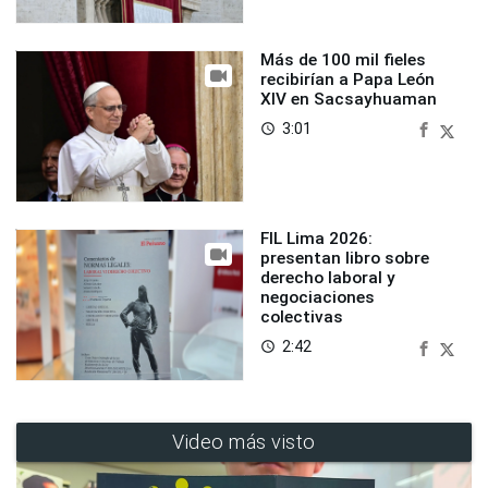
Más de 100 mil fieles
recibirían a Papa León
XIV en Sacsayhuaman
3:01
access_time
FIL Lima 2026:
presentan libro sobre
derecho laboral y
negociaciones
colectivas
2:42
access_time
Video más visto