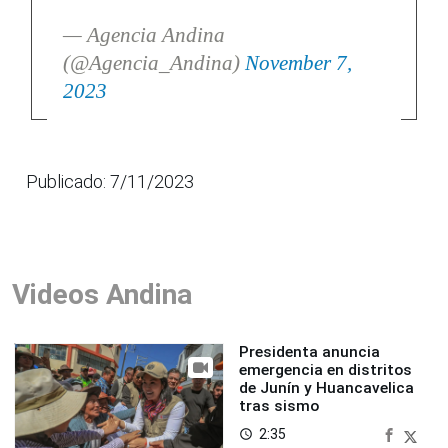
— Agencia Andina
(@Agencia_Andina)
November 7,
2023
Publicado: 7/11/2023
Videos Andina
Presidenta anuncia
emergencia en distritos
de Junín y Huancavelica
tras sismo
2:35
access_time