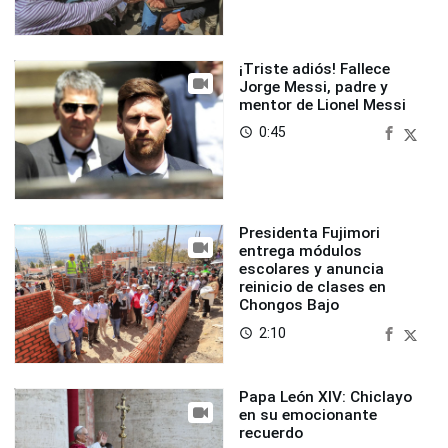
¡Triste adiós! Fallece
Jorge Messi, padre y
mentor de Lionel Messi
0:45
access_time
Presidenta Fujimori
entrega módulos
escolares y anuncia
reinicio de clases en
Chongos Bajo
2:10
access_time
Papa León XIV: Chiclayo
en su emocionante
recuerdo