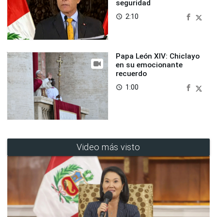
seguridad
2:10
access_time
Papa León XIV: Chiclayo
en su emocionante
recuerdo
1:00
access_time
Video más visto