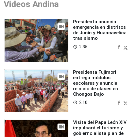
Videos Andina
Presidenta anuncia
emergencia en distritos
de Junín y Huancavelica
tras sismo
2:35
access_time
Presidenta Fujimori
entrega módulos
escolares y anuncia
reinicio de clases en
Chongos Bajo
2:10
access_time
Visita del Papa León XIV
impulsará el turismo y
gobierno alista plan de