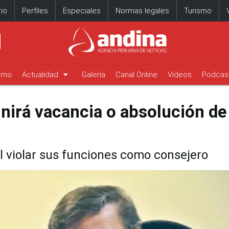
io
Perfiles
Especiales
Normas legales
Turismo
arrow_drop_down
timo
Actualidad
Galería
Canal Online
Videos
Podcas
inirá vacancia o absolución de
al violar sus funciones como consejero