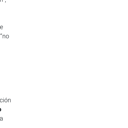
de
 “no
ación
o
ra