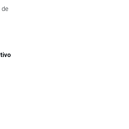
á de
tivo