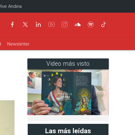
Vive Andina
t
Newsletter
Video más visto
Las más leídas