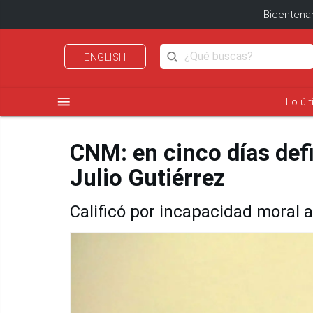
Bicentenar
ENGLISH
menu
Lo úl
CNM: en cinco días def
Julio Gutiérrez
Calificó por incapacidad moral 