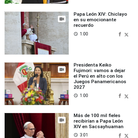
Papa León XIV: Chiclayo
en su emocionante
recuerdo
1:00
access_time
Presidenta Keiko
Fujimori: vamos a dejar
el Perú en alto con los
Juegos Panamericanos
2027
1:00
access_time
Más de 100 mil fieles
recibirían a Papa León
XIV en Sacsayhuaman
3:01
access_time