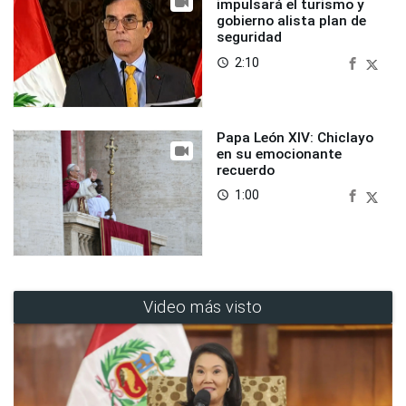
impulsará el turismo y
gobierno alista plan de
seguridad
2:10
access_time
Papa León XIV: Chiclayo
en su emocionante
recuerdo
1:00
access_time
Video más visto