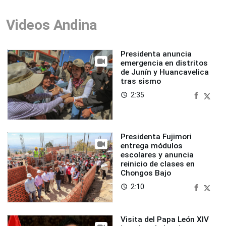
Videos Andina
Presidenta anuncia
emergencia en distritos
de Junín y Huancavelica
tras sismo
2:35
access_time
Presidenta Fujimori
entrega módulos
escolares y anuncia
reinicio de clases en
Chongos Bajo
2:10
access_time
Visita del Papa León XIV