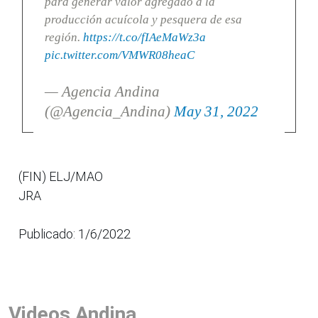
para generar valor agregado a la
producción acuícola y pesquera de esa
región.
https://t.co/fIAeMaWz3a
pic.twitter.com/VMWR08heaC
— Agencia Andina
(@Agencia_Andina)
May 31, 2022
(FIN) ELJ/MAO
JRA
Publicado: 1/6/2022
Videos Andina