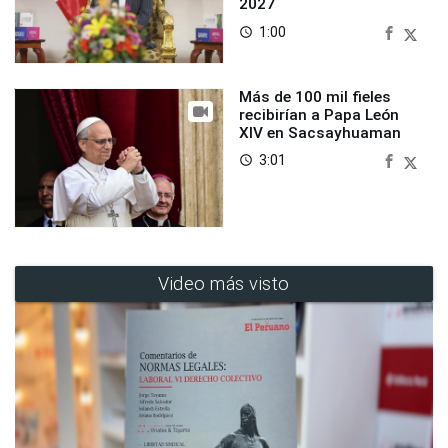
2027
1:00
access_time
Más de 100 mil fieles
recibirían a Papa León
XIV en Sacsayhuaman
3:01
access_time
Video más visto