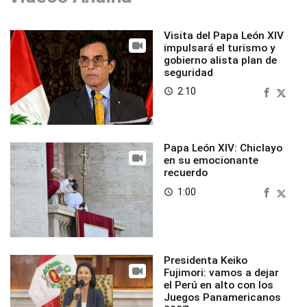
Visita del Papa León XIV
impulsará el turismo y
gobierno alista plan de
seguridad
2:10
access_time
Papa León XIV: Chiclayo
en su emocionante
recuerdo
1:00
access_time
Presidenta Keiko
Fujimori: vamos a dejar
el Perú en alto con los
Juegos Panamericanos