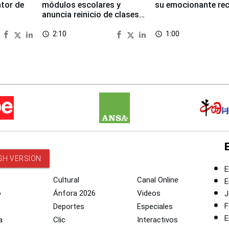
ntor de
módulos escolares y
su emocionante re
anuncia reinicio de clases
en Chongos Bajo
2:10
1:00
access_time
access_time
SH VERSION
E
Cultural
Canal Online
E
o
Ánfora 2026
Videos
J
F
Deportes
Especiales
E
a
Clic
Interactivos