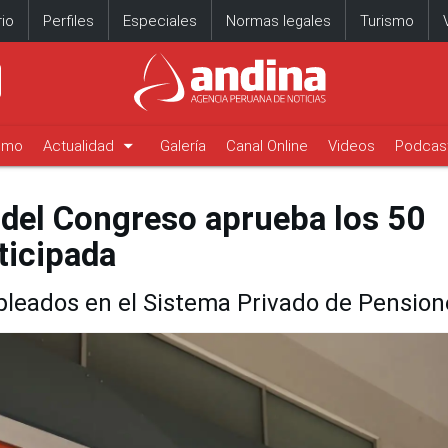
io
Perfiles
Especiales
Normas legales
Turismo
arrow_drop_down
timo
Actualidad
Galería
Canal Online
Videos
Podcas
del Congreso aprueba los 50
ticipada
leados en el Sistema Privado de Pension