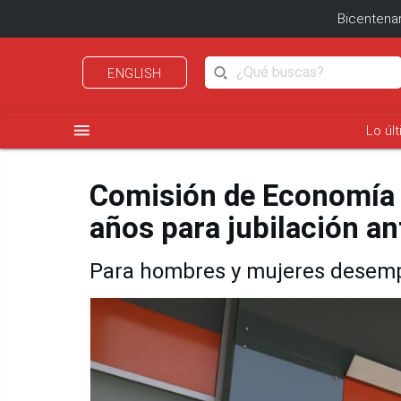
Bicentenar
ENGLISH
menu
Lo úl
Comisión de Economía 
años para jubilación an
Para hombres y mujeres desemp