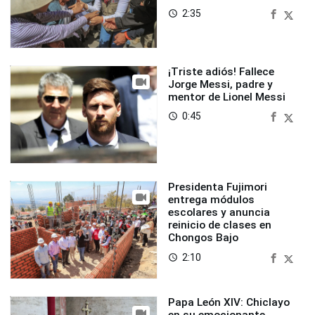
2:35
access_time
¡Triste adiós! Fallece
Jorge Messi, padre y
mentor de Lionel Messi
0:45
access_time
Presidenta Fujimori
entrega módulos
escolares y anuncia
reinicio de clases en
Chongos Bajo
2:10
access_time
Papa León XIV: Chiclayo