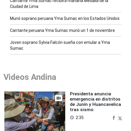
Cantante Yma Sumac recibirá mañana Medalla de la
Ciudad de Lima
Murió soprano peruana Yma Sumac en los Estados Unidos
Cantante peruana Yma Sumac murió un 1 de noviembre
Joven soprano Sylvia Falcón sueña con emular a Yma
Sumac
Videos Andina
Presidenta anuncia
emergencia en distritos
de Junín y Huancavelica
tras sismo
2:35
access_time