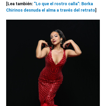
[Lea también:
“Lo que el rostro calla”: Borka
Chirinos desnuda el alma a través del retrato
]