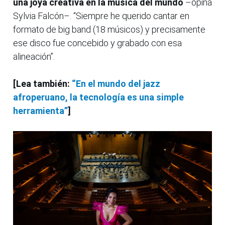
una joya creativa en la música del mundo
–opina
Sylvia Falcón–. “Siempre he querido cantar en
formato de big band (18 músicos) y precisamente
ese disco fue concebido y grabado con esa
alineación”.
[Lea también:
“En el mundo del jazz
afroperuano, la tecnología es una simple
herramienta”
]