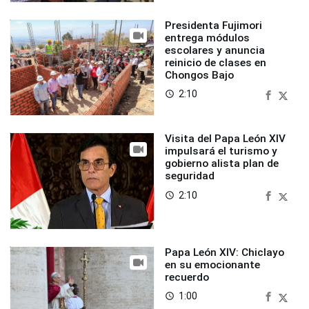
Presidenta Fujimori
entrega módulos
escolares y anuncia
reinicio de clases en
Chongos Bajo
2:10
access_time
Visita del Papa León XIV
impulsará el turismo y
gobierno alista plan de
seguridad
2:10
access_time
Papa León XIV: Chiclayo
en su emocionante
recuerdo
1:00
access_time