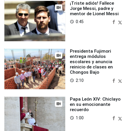
¡Triste adiós! Fallece
Jorge Messi, padre y
mentor de Lionel Messi
0:45
access_time
Presidenta Fujimori
entrega módulos
escolares y anuncia
reinicio de clases en
Chongos Bajo
2:10
access_time
Papa León XIV: Chiclayo
en su emocionante
recuerdo
1:00
access_time