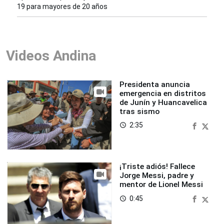
19 para mayores de 20 años
Videos Andina
Presidenta anuncia
emergencia en distritos
de Junín y Huancavelica
tras sismo
2:35
access_time
¡Triste adiós! Fallece
Jorge Messi, padre y
mentor de Lionel Messi
0:45
access_time