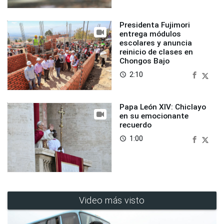
Presidenta Fujimori
entrega módulos
escolares y anuncia
reinicio de clases en
Chongos Bajo
2:10
access_time
Papa León XIV: Chiclayo
en su emocionante
recuerdo
1:00
access_time
Video más visto