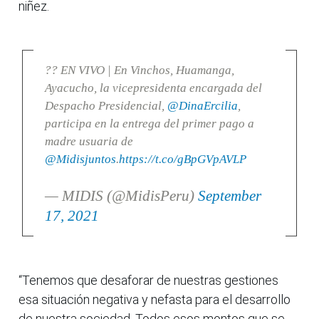
niñez.
?? EN VIVO | En Vinchos, Huamanga,
Ayacucho, la vicepresidenta encargada del
Despacho Presidencial,
@DinaErcilia
,
participa en la entrega del primer pago a
madre usuaria de
@Midisjuntos
.
https://t.co/gBpGVpAVLP
— MIDIS (@MidisPeru)
September
17, 2021
“Tenemos que desaforar de nuestras gestiones
esa situación negativa y nefasta para el desarrollo
de nuestra sociedad. Todos esos montos que se