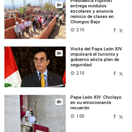
Presidenta Fujimori
entrega módulos
escolares y anuncia
reinicio de clases en
Chongos Bajo
2:10
access_time
Visita del Papa León XIV
impulsará el turismo y
gobierno alista plan de
seguridad
2:10
access_time
Papa León XIV: Chiclayo
en su emocionante
recuerdo
1:00
access_time