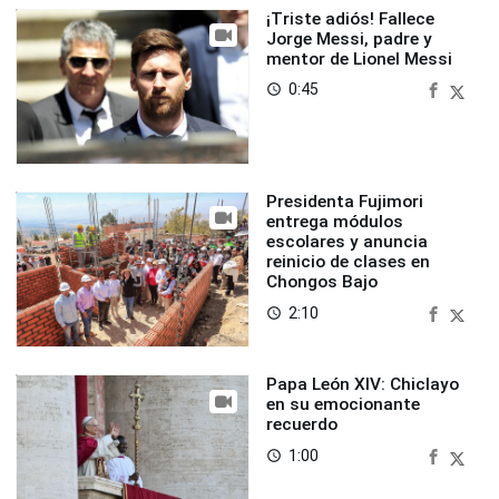
¡Triste adiós! Fallece
Jorge Messi, padre y
mentor de Lionel Messi
0:45
access_time
Presidenta Fujimori
entrega módulos
escolares y anuncia
reinicio de clases en
Chongos Bajo
2:10
access_time
Papa León XIV: Chiclayo
en su emocionante
recuerdo
1:00
access_time