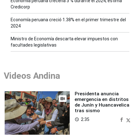
Economía peruana crecería 3 % durante el 2024, estima
Credicorp
Economía peruana creció 1.38% en el primer trimestre del
2024
Ministro de Economía descarta elevar impuestos con
facultades legislativas
Videos Andina
Presidenta anuncia
emergencia en distritos
de Junín y Huancavelica
tras sismo
2:35
access_time