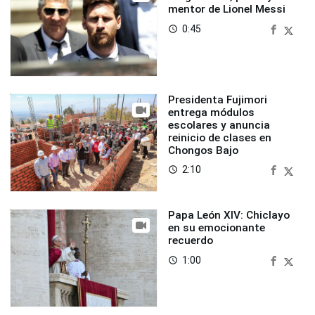
mentor de Lionel Messi
0:45
access_time
Presidenta Fujimori
entrega módulos
escolares y anuncia
reinicio de clases en
Chongos Bajo
2:10
access_time
Papa León XIV: Chiclayo
en su emocionante
recuerdo
1:00
access_time