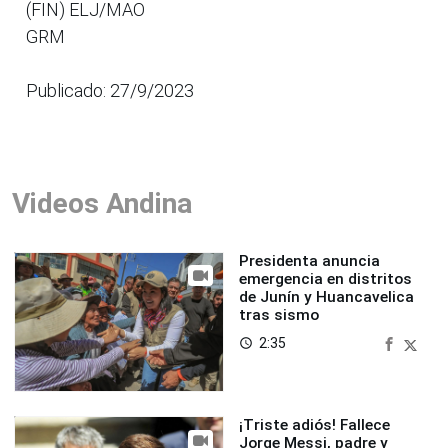
(FIN) ELJ/MAO
GRM
Publicado: 27/9/2023
Videos Andina
Presidenta anuncia
emergencia en distritos
de Junín y Huancavelica
tras sismo
2:35
access_time
¡Triste adiós! Fallece
Jorge Messi, padre y