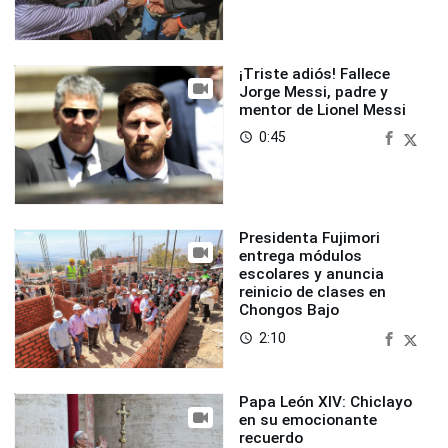
¡Triste adiós! Fallece
Jorge Messi, padre y
mentor de Lionel Messi
0:45
access_time
Presidenta Fujimori
entrega módulos
escolares y anuncia
reinicio de clases en
Chongos Bajo
2:10
access_time
Papa León XIV: Chiclayo
en su emocionante
recuerdo