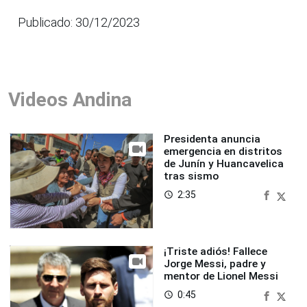
Publicado: 30/12/2023
Videos Andina
Presidenta anuncia
emergencia en distritos
de Junín y Huancavelica
tras sismo
2:35
access_time
¡Triste adiós! Fallece
Jorge Messi, padre y
mentor de Lionel Messi
0:45
access_time