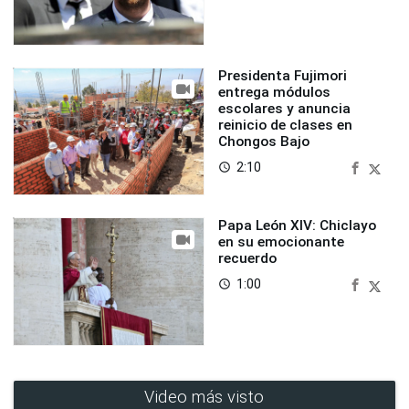
Presidenta Fujimori
entrega módulos
escolares y anuncia
reinicio de clases en
Chongos Bajo
2:10
access_time
Papa León XIV: Chiclayo
en su emocionante
recuerdo
1:00
access_time
Video más visto