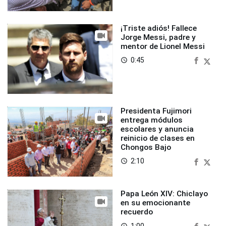
¡Triste adiós! Fallece
Jorge Messi, padre y
mentor de Lionel Messi
0:45
access_time
Presidenta Fujimori
entrega módulos
escolares y anuncia
reinicio de clases en
Chongos Bajo
2:10
access_time
Papa León XIV: Chiclayo
en su emocionante
recuerdo
1:00
access_time