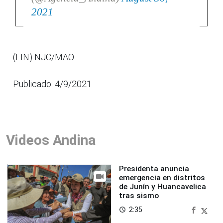
2021
(FIN) NJC/MAO
Publicado: 4/9/2021
Videos Andina
Presidenta anuncia
emergencia en distritos
de Junín y Huancavelica
tras sismo
2:35
access_time