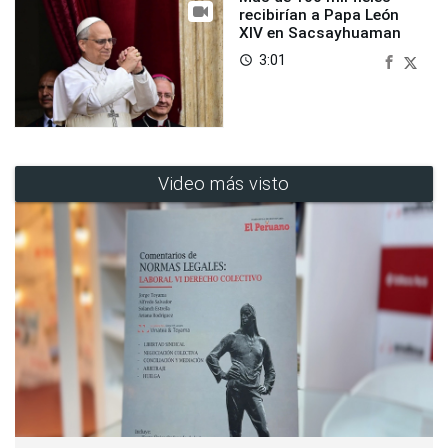
recibirían a Papa León
XIV en Sacsayhuaman
3:01
access_time
Video más visto