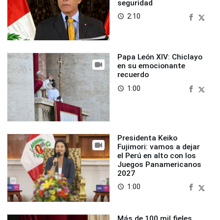
seguridad
2:10
access_time
Papa León XIV: Chiclayo
en su emocionante
recuerdo
1:00
access_time
Presidenta Keiko
Fujimori: vamos a dejar
el Perú en alto con los
Juegos Panamericanos
2027
1:00
access_time
Más de 100 mil fieles