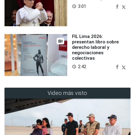
3:01
access_time
FIL Lima 2026:
presentan libro sobre
derecho laboral y
negociaciones
colectivas
2:42
access_time
Video más visto