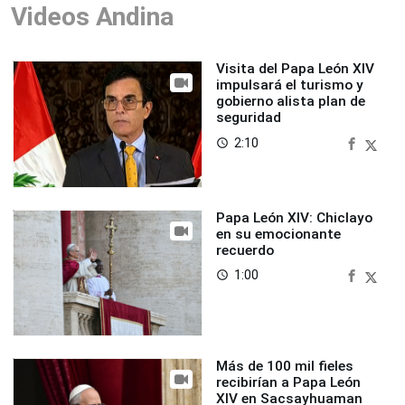
Videos Andina
Visita del Papa León XIV
impulsará el turismo y
gobierno alista plan de
seguridad
2:10
access_time
Papa León XIV: Chiclayo
en su emocionante
recuerdo
1:00
access_time
Más de 100 mil fieles
recibirían a Papa León
XIV en Sacsayhuaman