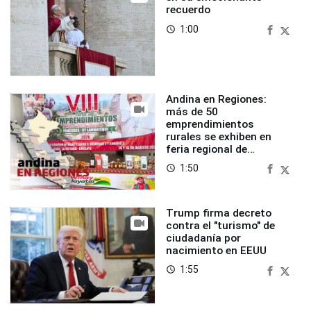
recuerdo
1:00
access_time
Andina en Regiones:
más de 50
emprendimientos
rurales se exhiben en
feria regional de
Foncodes
1:50
access_time
Trump firma decreto
contra el "turismo" de
ciudadanía por
nacimiento en EEUU
1:55
access_time