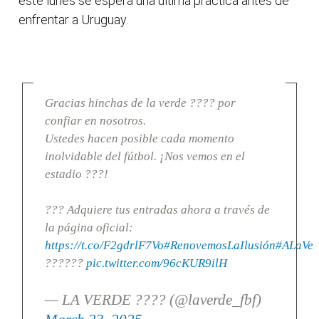
este lunes se espera una última práctica antes de
enfrentar a Uruguay.
Gracias hinchas de la verde ???? por
confiar en nosotros.
Ustedes hacen posible cada momento
inolvidable del fútbol. ¡Nos vemos en el
estadio ???!
??? Adquiere tus entradas ahora a través de
la página oficial:
https://t.co/F2gdrlF7Vo
#RenovemosLaIlusión
#ALaVer
??????
pic.twitter.com/96cKUR9ilH
— LA VERDE ???? (@laverde_fbf)