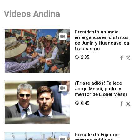
Videos Andina
Presidenta anuncia
emergencia en distritos
de Junín y Huancavelica
tras sismo
2:35
access_time
¡Triste adiós! Fallece
Jorge Messi, padre y
mentor de Lionel Messi
0:45
access_time
Presidenta Fujimori