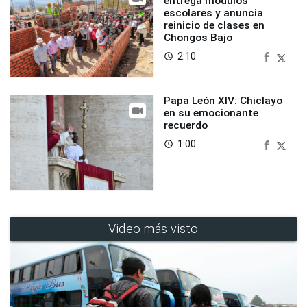
entrega módulos
escolares y anuncia
reinicio de clases en
Chongos Bajo
2:10
access_time
Papa León XIV: Chiclayo
en su emocionante
recuerdo
1:00
access_time
Video más visto