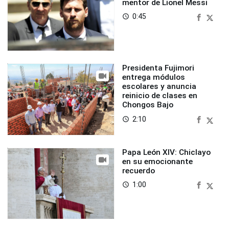
mentor de Lionel Messi
0:45
access_time
Presidenta Fujimori
entrega módulos
escolares y anuncia
reinicio de clases en
Chongos Bajo
2:10
access_time
Papa León XIV: Chiclayo
en su emocionante
recuerdo
1:00
access_time