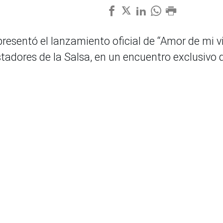
resentó el lanzamiento oficial de “Amor de mi vi
stadores de la Salsa, en un encuentro exclusivo 
tes de la industria musical peruana.
a”
reafirmó el compromiso de la agrupación Los
ectar con nuevas generaciones a través de
encia que los ha convertido en referentes del gén
egración y el intercambio con la participación 
howcase; compartiendo experiencias y
proyecci
nidad y crecimiento.