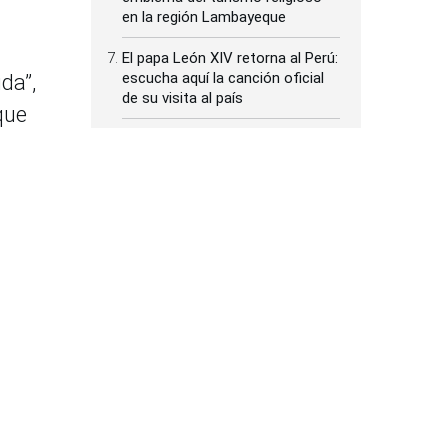
en la región Lambayeque
El papa León XIV retorna al Perú:
escucha aquí la canción oficial
da”,
de su visita al país
que
Hallazgo arqueológico en Cerro
Mayal revela evidencias de
talleres de alfarería mochica
Lamine Yamal causa sensación
con sus vacaciones en la ciudad
colombiana de Cartagena
Minsa: designan a nuevo
ero.
viceministro de Prestaciones y
Aseguramiento en Salud
de
ones