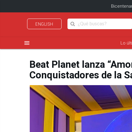
Bicentenar
ENGLISH
menu
Lo úl
Beat Planet lanza “Amor
Conquistadores de la S