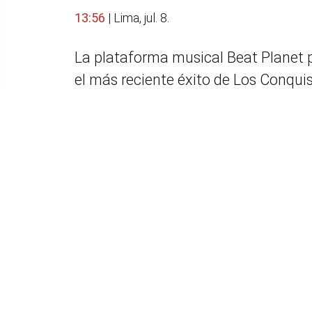
13:56
| Lima, jul. 8.
La plataforma musical Beat Planet p
el más reciente éxito de Los Conqui
reunió a artistas, DJs y representan
La presentación de
“Amor de mi vid
Conquistadores de la Salsa por con
propuestas frescas, sin perder la es
La jornada estuvo marcada por la int
los artistas de Beat Planet en un s
musicales en un ambiente de comu