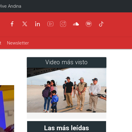
Vive Andina
t
Newsletter
Video más visto
Las más leídas