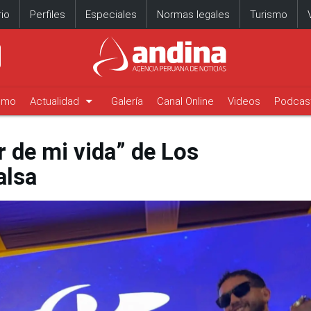
io
Perfiles
Especiales
Normas legales
Turismo
arrow_drop_down
timo
Actualidad
Galería
Canal Online
Videos
Podcas
 de mi vida” de Los
alsa