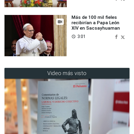
Más de 100 mil fieles
recibirían a Papa León
XIV en Sacsayhuaman
3:01
access_time
Video más visto