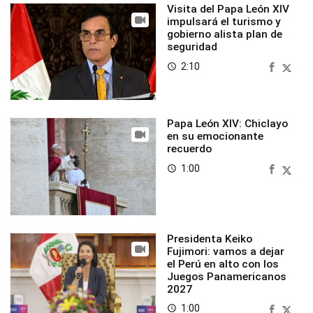
Visita del Papa León XIV
impulsará el turismo y
gobierno alista plan de
seguridad
2:10
access_time
Papa León XIV: Chiclayo
en su emocionante
recuerdo
1:00
access_time
Presidenta Keiko
Fujimori: vamos a dejar
el Perú en alto con los
Juegos Panamericanos
2027
1:00
access_time