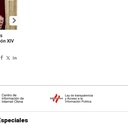
es
eón XIV
Especiales