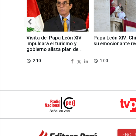
Visita del Papa León XIV
Papa León XIV: Chi
impulsará el turismo y
su emocionante re
gobierno alista plan de
seguridad
2:10
1:00
access_time
access_time
ENGLI