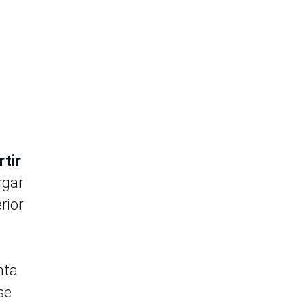
rtir
rgar
rior
nta
se