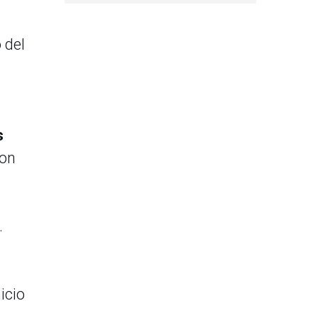
 del
s
con
.
icio