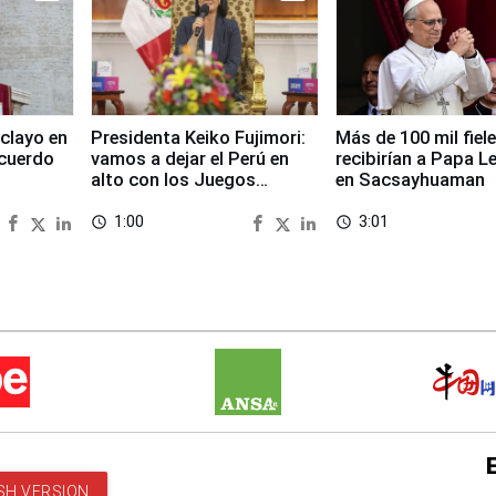
clayo en
Presidenta Keiko Fujimori:
Más de 100 mil fiel
cuerdo
vamos a dejar el Perú en
recibirían a Papa L
alto con los Juegos
en Sacsayhuaman
Panamericanos 2027
1:00
3:01
access_time
access_time
SH VERSION