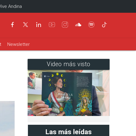
Vive Andina
t
Newsletter
Video más visto
Las más leídas