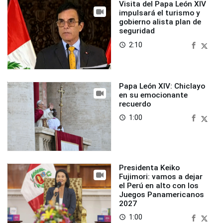
Visita del Papa León XIV
impulsará el turismo y
gobierno alista plan de
seguridad
2:10
access_time
Papa León XIV: Chiclayo
en su emocionante
recuerdo
1:00
access_time
Presidenta Keiko
Fujimori: vamos a dejar
el Perú en alto con los
Juegos Panamericanos
2027
1:00
access_time