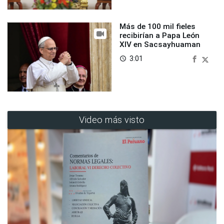
Más de 100 mil fieles
recibirían a Papa León
XIV en Sacsayhuaman
3:01
access_time
Video más visto