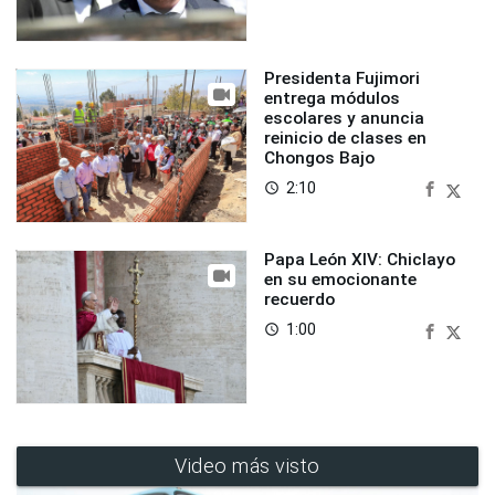
Presidenta Fujimori
entrega módulos
escolares y anuncia
reinicio de clases en
Chongos Bajo
2:10
access_time
Papa León XIV: Chiclayo
en su emocionante
recuerdo
1:00
access_time
Video más visto