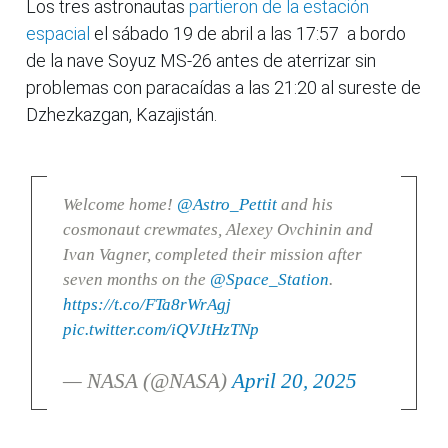
Los tres astronautas
partieron de la estación
espacial
el sábado 19 de abril a las 17:57 a bordo
de la nave Soyuz MS-26 antes de aterrizar sin
problemas con paracaídas a las 21:20 al sureste de
Dzhezkazgan, Kazajistán.
Welcome home!
@Astro_Pettit
and his
cosmonaut crewmates, Alexey Ovchinin and
Ivan Vagner, completed their mission after
seven months on the
@Space_Station
.
https://t.co/FTa8rWrAgj
pic.twitter.com/iQVJtHzTNp
— NASA (@NASA)
April 20, 2025