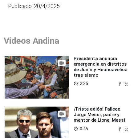
Publicado: 20/4/2025
Videos Andina
Presidenta anuncia
emergencia en distritos
de Junín y Huancavelica
tras sismo
2:35
access_time
¡Triste adiós! Fallece
Jorge Messi, padre y
mentor de Lionel Messi
0:45
access_time