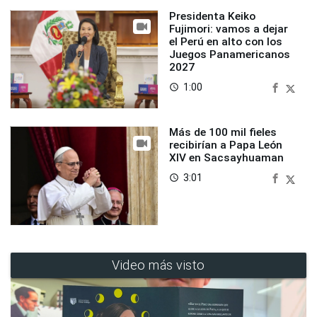
Presidenta Keiko
Fujimori: vamos a dejar
el Perú en alto con los
Juegos Panamericanos
2027
1:00
access_time
Más de 100 mil fieles
recibirían a Papa León
XIV en Sacsayhuaman
3:01
access_time
Video más visto