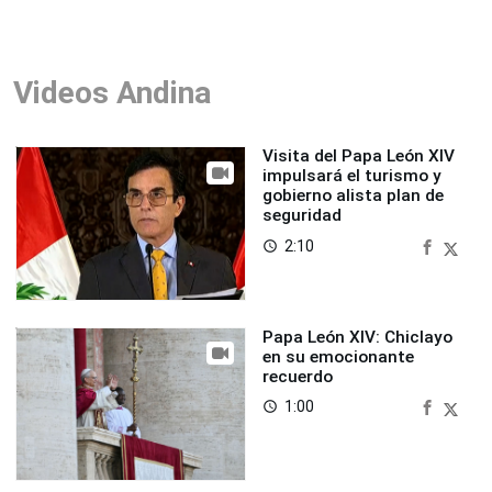
Videos Andina
Visita del Papa León XIV
impulsará el turismo y
gobierno alista plan de
seguridad
2:10
access_time
Papa León XIV: Chiclayo
en su emocionante
recuerdo
1:00
access_time