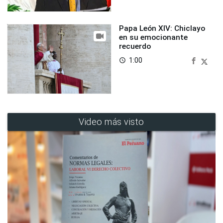
Papa León XIV: Chiclayo
en su emocionante
recuerdo
1:00
access_time
Video más visto