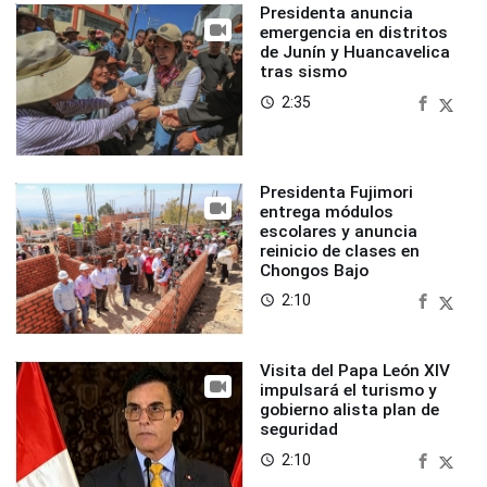
Presidenta anuncia
emergencia en distritos
de Junín y Huancavelica
tras sismo
2:35
access_time
Presidenta Fujimori
entrega módulos
escolares y anuncia
reinicio de clases en
Chongos Bajo
2:10
access_time
Visita del Papa León XIV
impulsará el turismo y
gobierno alista plan de
seguridad
2:10
access_time