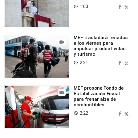
1:00
access_time
MEF trasladará feriados
a los viernes para
impulsar productividad
y turismo
2:21
access_time
MEF propone Fondo de
Estabilización Fiscal
para frenar alza de
combustibles
2:22
access_time