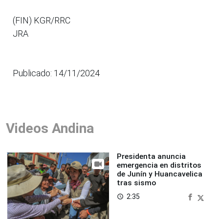
(FIN) KGR/RRC
JRA
Publicado: 14/11/2024
Videos Andina
Presidenta anuncia
emergencia en distritos
de Junín y Huancavelica
tras sismo
2:35
access_time