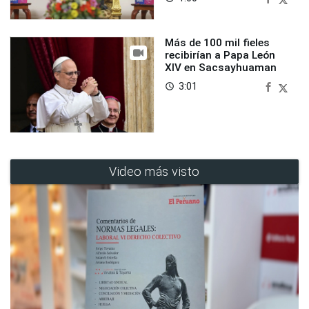
Más de 100 mil fieles
recibirían a Papa León
XIV en Sacsayhuaman
3:01
access_time
Video más visto