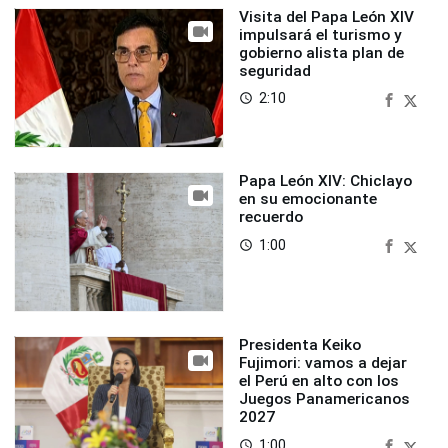
Visita del Papa León XIV
impulsará el turismo y
gobierno alista plan de
seguridad
2:10
access_time
Papa León XIV: Chiclayo
en su emocionante
recuerdo
1:00
access_time
Presidenta Keiko
Fujimori: vamos a dejar
el Perú en alto con los
Juegos Panamericanos
2027
1:00
access_time