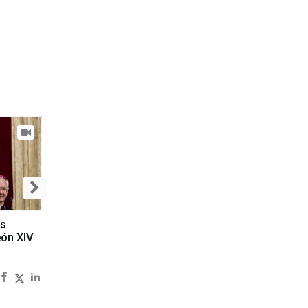
es
eón XIV