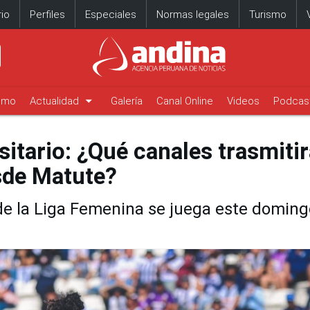
io
Perfiles
Especiales
Normas legales
Turismo
arrow_drop_down
timo
Actualidad
Galería
Canal Online
Videos
Podcas
sitario: ¿Qué canales trasmiti
sde Matute?
 de la Liga Femenina se juega este doming