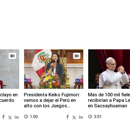
clayo en
Presidenta Keiko Fujimori:
Más de 100 mil fiel
cuerdo
vamos a dejar el Perú en
recibirían a Papa L
alto con los Juegos
en Sacsayhuaman
Panamericanos 2027
1:00
3:01
access_time
access_time