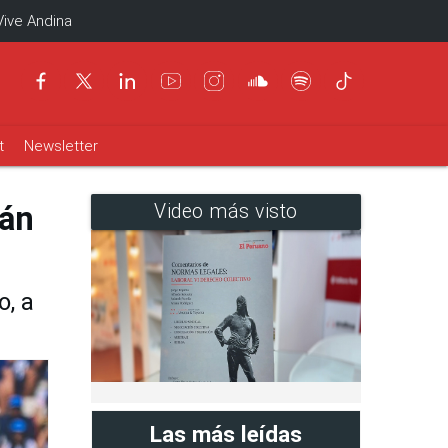
Vive Andina
t
Newsletter
rán
Video más visto
o, a
Las más leídas