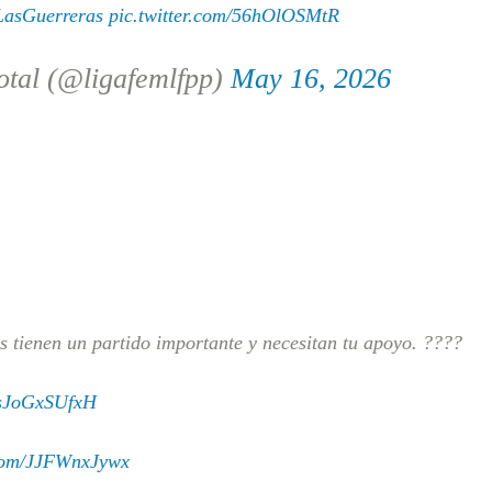
asGuerreras
pic.twitter.com/56hOlOSMtR
tal (@ligafemlfpp)
May 16, 2026
 tienen un partido importante y necesitan tu apoyo. ????
o/sJoGxSUfxH
.com/JJFWnxJywx