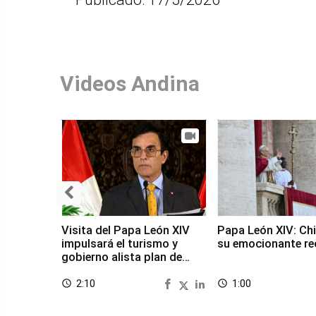
Videos Andina
Visita del Papa León XIV
Papa León XIV: Chi
impulsará el turismo y
su emocionante re
gobierno alista plan de
seguridad
2:10
1:00
access_time
access_time