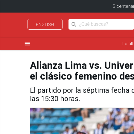
Bicentenar
ENGLISH
menu
Lo úl
Alianza Lima vs. Univer
el clásico femenino de
El partido por la séptima fecha
las 15:30 horas.