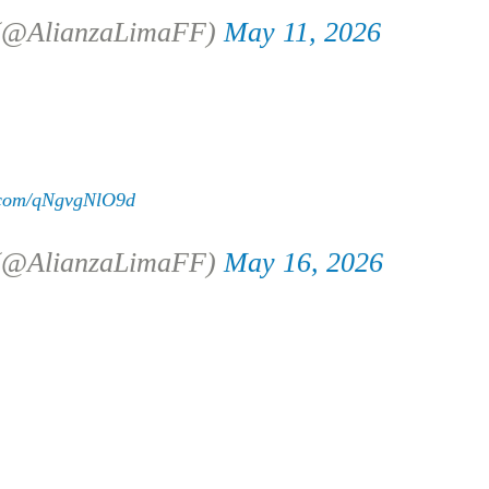
 (@AlianzaLimaFF)
May 11, 2026
r.com/qNgvgNlO9d
 (@AlianzaLimaFF)
May 16, 2026