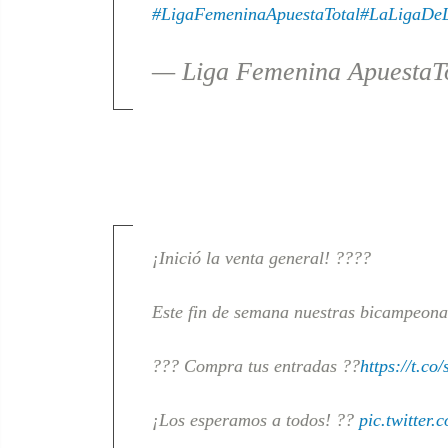
#LigaFemeninaApuestaTotal
#LaLigaDeL
— Liga Femenina ApuestaTo
¡Inició la venta general! ????
Este fin de semana nuestras bicampeonas
??? Compra tus entradas ??
https://t.c
¡Los esperamos a todos! ??
pic.twitter