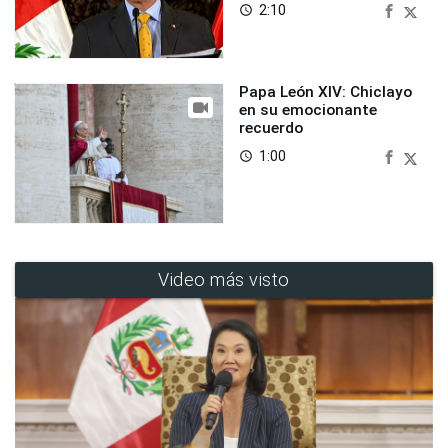
2:10
access_time
Papa León XIV: Chiclayo
en su emocionante
recuerdo
1:00
access_time
Video más visto