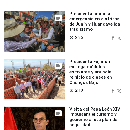
Presidenta anuncia
emergencia en distritos
de Junín y Huancavelica
tras sismo
2:35
access_time
Presidenta Fujimori
entrega módulos
escolares y anuncia
reinicio de clases en
Chongos Bajo
2:10
access_time
Visita del Papa León XIV
impulsará el turismo y
gobierno alista plan de
seguridad