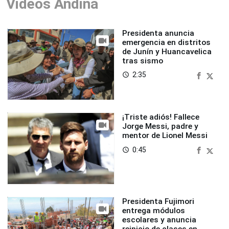
Videos Andina
Presidenta anuncia
emergencia en distritos
de Junín y Huancavelica
tras sismo
2:35
access_time
¡Triste adiós! Fallece
Jorge Messi, padre y
mentor de Lionel Messi
0:45
access_time
Presidenta Fujimori
entrega módulos
escolares y anuncia
reinicio de clases en