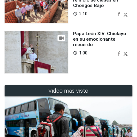
Chongos Bajo
2:10
access_time
Papa León XIV: Chiclayo
en su emocionante
recuerdo
1:00
access_time
Video más visto