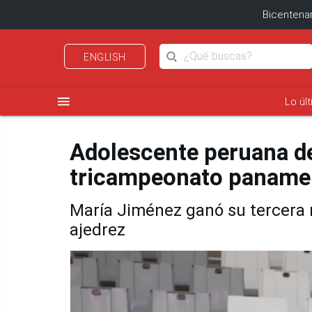
Bicentenar
ENGLISH
menu
Lo úl
Adolescente peruana d
tricampeonato panameri
María Jiménez ganó su tercera 
ajedrez