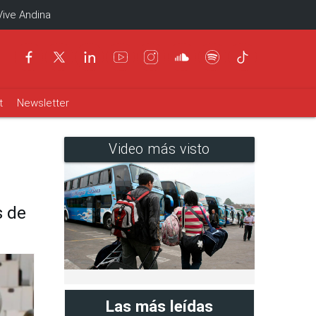
Vive Andina
t
Newsletter
Video más visto
s de
Las más leídas