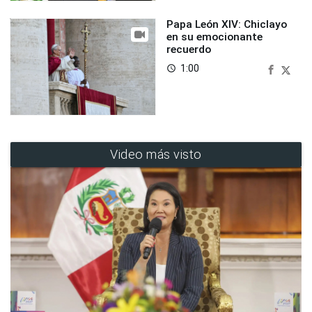
Papa León XIV: Chiclayo
en su emocionante
recuerdo
1:00
access_time
Video más visto