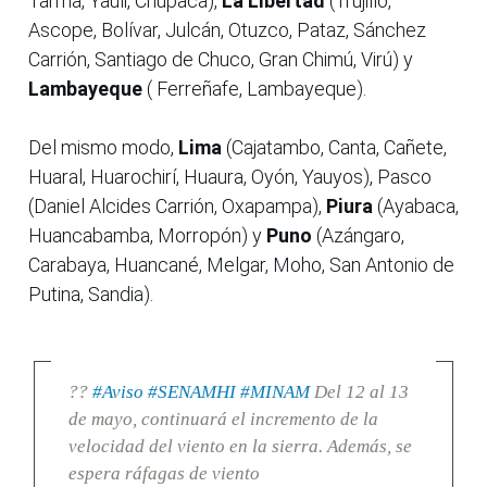
Tarma, Yauli, Chupaca),
La Libertad
(Trujillo,
Ascope, Bolívar, Julcán, Otuzco, Pataz, Sánchez
Carrión, Santiago de Chuco, Gran Chimú, Virú) y
Lambayeque
( Ferreñafe, Lambayeque).
Del mismo modo,
Lima
(Cajatambo, Canta, Cañete,
Huaral, Huarochirí, Huaura, Oyón, Yauyos), Pasco
(Daniel Alcides Carrión, Oxapampa),
Piura
(Ayabaca,
Huancabamba, Morropón) y
Puno
(Azángaro,
Carabaya, Huancané, Melgar, Moho, San Antonio de
Putina, Sandia).
??
#Aviso
#SENAMHI
#MINAM
Del 12 al 13
de mayo, continuará el incremento de la
velocidad del viento en la sierra. Además, se
espera ráfagas de viento