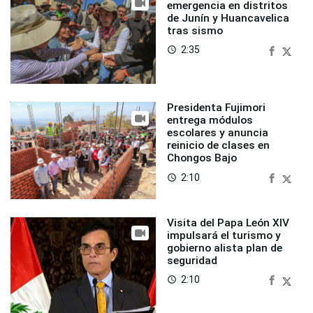
emergencia en distritos
de Junín y Huancavelica
tras sismo
2:35
access_time
Presidenta Fujimori
entrega módulos
escolares y anuncia
reinicio de clases en
Chongos Bajo
2:10
access_time
Visita del Papa León XIV
impulsará el turismo y
gobierno alista plan de
seguridad
2:10
access_time