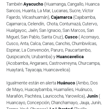
También
Ayacucho
(Huamanga, Cangallo, Huanca
Sancos, Huanta, La Mar, Lucanas, Sucre, Víctor
Fajardo, Vilcashuamán),
Cajamarca
(Cajabamba,
Cajamarca, Celendín, Chota, Contumazá, Cutervo,
Hualgayoc, Jaén, San Ignacio, San Marcos, San
Miguel, San Pablo, Santa Cruz),
Cusco
( Acomayo,
Cusco, Anta, Calca, Canas, Canchis, Chumbivilcas,
Espinar, La Convención, Paruro, Paucartambo,
Quispicanchi, Urubamba) y
Huancavelica
(Acobamba, Angaraes, Castrovirreyna, Churcampa,
Huaytará, Tayacaja, Huancavelica).
Igualmente están en alerta
Huánuco
(Ambo, Dos
de Mayo, Huacaybamba, Huamalíes, Huánuco,
Marañón, Pachitea, Lauricocha, Yarowilca),
Junín
(
Huancayo, Concepción, Chanchamayo, Jauja, Junín,