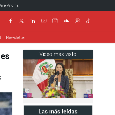
Vive Andina
t
Newsletter
nes
Video más visto
s
Las más leídas