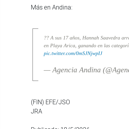
Más en Andina:
?? A sus 17 años, Hannah Saavedra arra
en Playa Arica, ganando en las categor
pic.twitter.com/0mSJNjwpIJ
— Agencia Andina (@Agen
(FIN) EFE/JSO
JRA