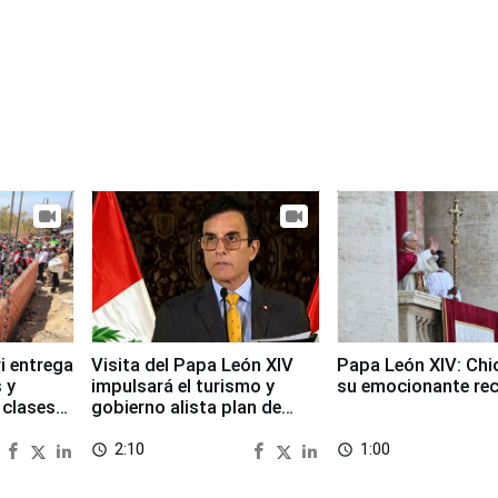
i entrega
Visita del Papa León XIV
Papa León XIV: Chi
 y
impulsará el turismo y
su emocionante re
 clases
gobierno alista plan de
seguridad
2:10
1:00
access_time
access_time