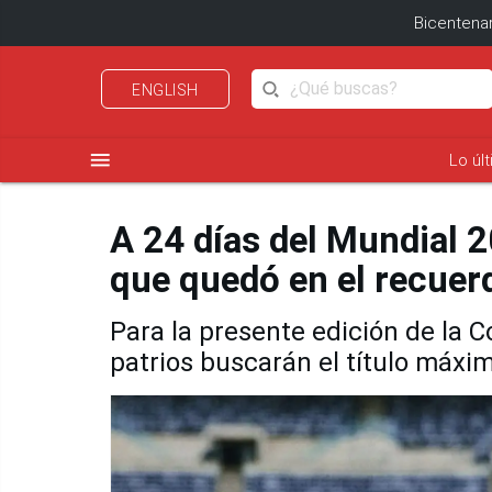
Bicentenar
ENGLISH
menu
Lo úl
A 24 días del Mundial 2
que quedó en el recuer
Para la presente edición de la 
patrios buscarán el título máxi