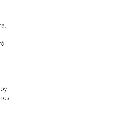
ra.
l
ró
hoy
ros,