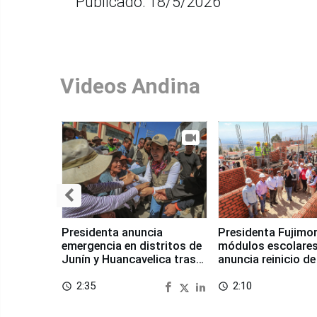
Publicado: 18/5/2026
Videos Andina
Presidenta anuncia
Presidenta Fujimor
emergencia en distritos de
módulos escolares
Junín y Huancavelica tras
anuncia reinicio de
sismo
en Chongos Bajo
2:35
2:10
access_time
access_time