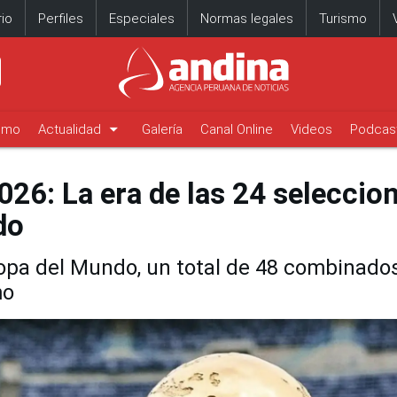
io
Perfiles
Especiales
Normas legales
Turismo
arrow_drop_down
timo
Actualidad
Galería
Canal Online
Videos
Podcas
026: La era de las 24 seleccio
do
Copa del Mundo, un total de 48 combinado
mo