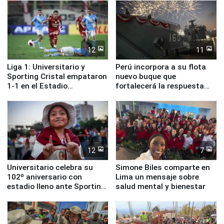
12
11
Liga 1: Universitario y
Perú incorpora a su flota
Sporting Cristal empataron
nuevo buque que
1-1 en el Estadio
fortalecerá la respuesta
Monumental
ante el fenómeno El Niño
12
7
Universitario celebra su
Simone Biles comparte en
102º aniversario con
Lima un mensaje sobre
estadio lleno ante Sporting
salud mental y bienestar
Cristal