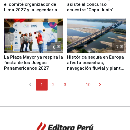
el comité organizador de
asiste al concurso
Lima 2027 y la legendaria
ecuestre “Copa Junín”
Simone Biles
10
7
La Plaza Mayor ya respira la
Histórica sequía en Europa
fiesta de los Juegos
afecta cosechas,
Panamericanos 2027
navegación fluvial y plantas
nucleares
chevron_left
chevron_right
1
2
3
...
10