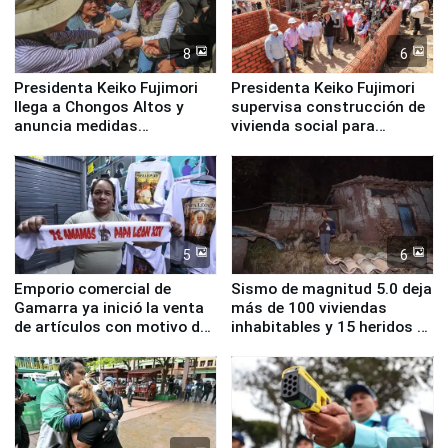
8
6
Presidenta Keiko Fujimori
Presidenta Keiko Fujimori
llega a Chongos Altos y
supervisa construcción de
anuncia medidas
vivienda social para
inmediatas en vivienda,
familias afectadas por
educación, salud y empleo
sismo en Junín
5
6
Emporio comercial de
Sismo de magnitud 5.0 deja
Gamarra ya inició la venta
más de 100 viviendas
de artículos con motivo de
inhabitables y 15 heridos en
la visita del papa León XIV
Junín