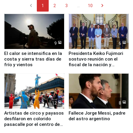
chevron_left
chevron_right
1
2
3
...
10
9
6
El calor se intensifica en la
Presidenta Keiko Fujimori
costa y sierra tras días de
sostuvo reunión con el
frío y vientos
fiscal de la nación y
ministros de Estado
12
8
Artistas de circo y payasos
Fallece Jorge Messi, padre
desfilaron en colorido
del astro argentino
pasacalle por el centro de
Lima