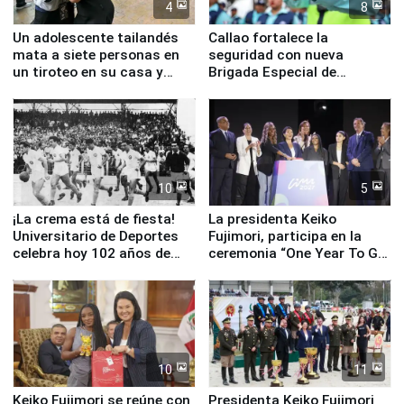
4
8
Un adolescente tailandés
Callao fortalece la
mata a siete personas en
seguridad con nueva
un tiroteo en su casa y
Brigada Especial de
escuela
Turismo y moderno
equipamiento para
Serenazgo
10
5
¡La crema está de fiesta!
La presidenta Keiko
Universitario de Deportes
Fujimori, participa en la
celebra hoy 102 años de
ceremonia “One Year To Go
fundación
de Lima 2027”
10
11
Keiko Fujimori se reúne con
Presidenta Keiko Fujimori