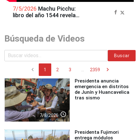
7/5/2026
Machu Picchu:
libro del año 1544 revela
referencias antes de Hiram
Bingham
Búsqueda de Videos
Buscar
chevron_left
chevron_right
1
2
3
...
2359
Presidenta anuncia
emergencia en distritos
de Junín y Huancavelica
tras sismo
access_time
7/8/2026
Presidenta Fujimori
entrega módulos