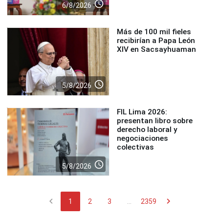
access_time
6/8/2026
Más de 100 mil fieles
recibirían a Papa León
XIV en Sacsayhuaman
access_time
5/8/2026
FIL Lima 2026:
presentan libro sobre
derecho laboral y
negociaciones
colectivas
access_time
5/8/2026
chevron_left
chevron_right
1
2
3
...
2359