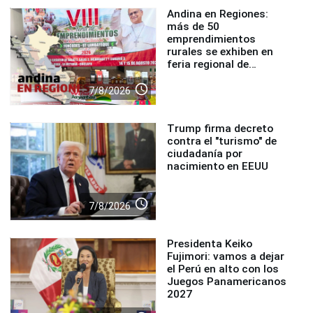
Andina en Regiones:
más de 50
emprendimientos
rurales se exhiben en
feria regional de
Foncodes
access_time
7/8/2026
Trump firma decreto
contra el "turismo" de
ciudadanía por
nacimiento en EEUU
access_time
7/8/2026
Presidenta Keiko
Fujimori: vamos a dejar
el Perú en alto con los
Juegos Panamericanos
2027