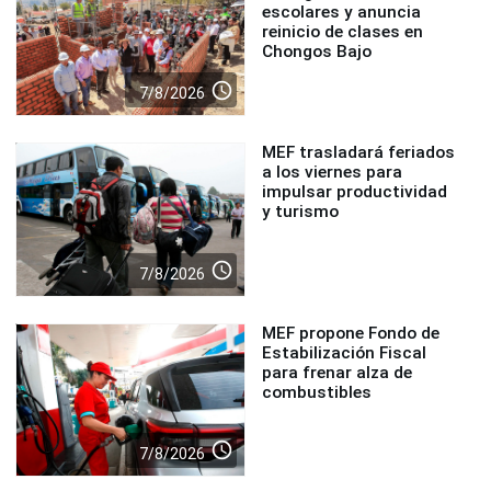
escolares y anuncia
reinicio de clases en
Chongos Bajo
access_time
7/8/2026
MEF trasladará feriados
a los viernes para
impulsar productividad
y turismo
access_time
7/8/2026
MEF propone Fondo de
Estabilización Fiscal
para frenar alza de
combustibles
access_time
7/8/2026