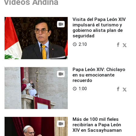
Videos Andina
Visita del Papa León XIV
impulsará el turismo y
gobierno alista plan de
seguridad
2:10
access_time
Papa León XIV: Chiclayo
en su emocionante
recuerdo
1:00
access_time
Más de 100 mil fieles
recibirían a Papa León
XIV en Sacsayhuaman