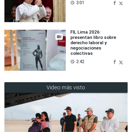
3:01
access_time
FIL Lima 2026:
presentan libro sobre
derecho laboral y
negociaciones
colectivas
2:42
access_time
Video más visto