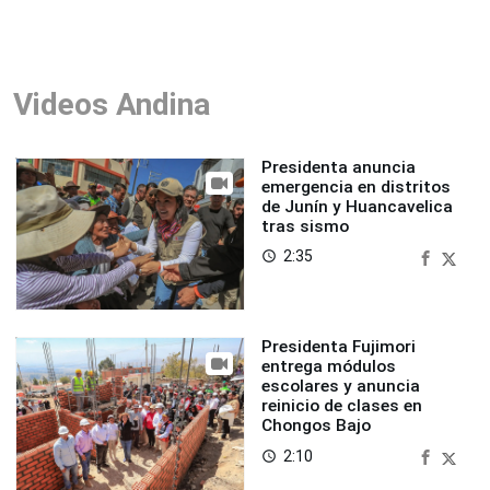
Videos Andina
Presidenta anuncia
emergencia en distritos
de Junín y Huancavelica
tras sismo
2:35
access_time
Presidenta Fujimori
entrega módulos
escolares y anuncia
reinicio de clases en
Chongos Bajo
2:10
access_time