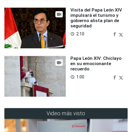
Visita del Papa León XIV
impulsará el turismo y
gobierno alista plan de
seguridad
2:10
access_time
Papa León XIV: Chiclayo
en su emocionante
recuerdo
1:00
access_time
Video más visto