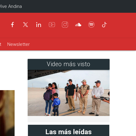
Vive Andina
t
Newsletter
Video más visto
Las más leídas