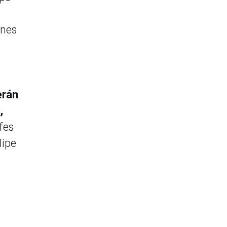
ones
erán
,
fes
lipe