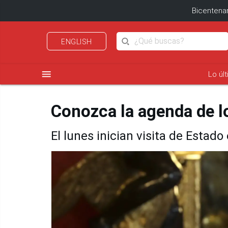
Bicentenar
ENGLISH
menu
Lo úl
Conozca la agenda de l
El lunes inician visita de Estado