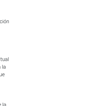
ación
tual
 la
que
 la