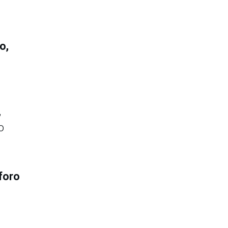
o,
,
o
foro