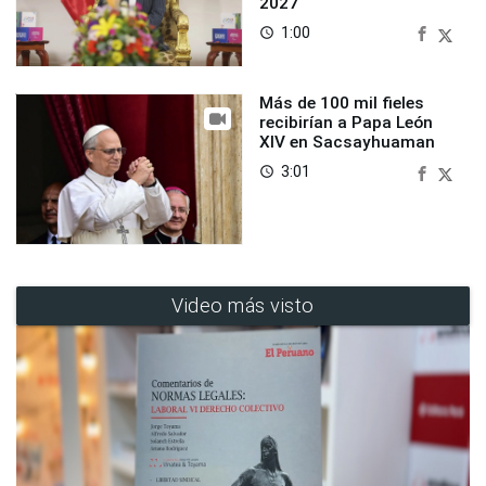
2027
1:00
access_time
Más de 100 mil fieles
recibirían a Papa León
XIV en Sacsayhuaman
3:01
access_time
Video más visto