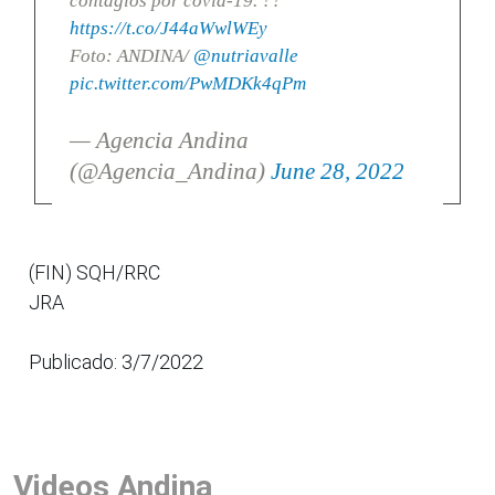
contagios por covid-19. ??
https://t.co/J44aWwlWEy
Foto: ANDINA/
@nutriavalle
pic.twitter.com/PwMDKk4qPm
— Agencia Andina
(@Agencia_Andina)
June 28, 2022
(FIN) SQH/RRC
JRA
Publicado: 3/7/2022
Videos Andina