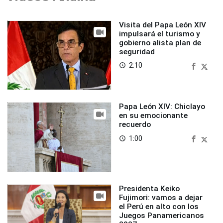
Visita del Papa León XIV
impulsará el turismo y
gobierno alista plan de
seguridad
2:10
access_time
Papa León XIV: Chiclayo
en su emocionante
recuerdo
1:00
access_time
Presidenta Keiko
Fujimori: vamos a dejar
el Perú en alto con los
Juegos Panamericanos